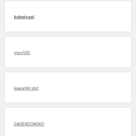
kubutogel
mpo500
kawat4d slot
GARENGONGKO