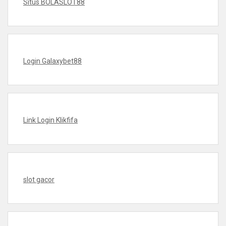
Situs BOLASLOT88
Login Galaxybet88
Link Login Klikfifa
slot gacor