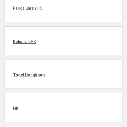
Pengeluaran HK
Keluaran HK
Togel Hongkong
HK