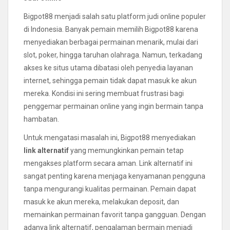
Bigpot88 menjadi salah satu platform judi online populer
di Indonesia. Banyak pemain memilih Bigpot88 karena
menyediakan berbagai permainan menarik, mulai dari
slot, poker, hingga taruhan olahraga. Namun, terkadang
akses ke situs utama dibatasi oleh penyedia layanan
internet, sehingga pemain tidak dapat masuk ke akun
mereka. Kondisi ini sering membuat frustrasi bagi
penggemar permainan online yang ingin bermain tanpa
hambatan.
Untuk mengatasi masalah ini, Bigpot88 menyediakan
link alternatif
yang memungkinkan pemain tetap
mengakses platform secara aman. Link alternatif ini
sangat penting karena menjaga kenyamanan pengguna
tanpa mengurangi kualitas permainan. Pemain dapat
masuk ke akun mereka, melakukan deposit, dan
memainkan permainan favorit tanpa gangguan. Dengan
adanya link alternatif, pengalaman bermain menjadi