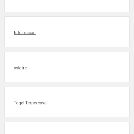
toto macau
aslotre
Togel Terpercaya