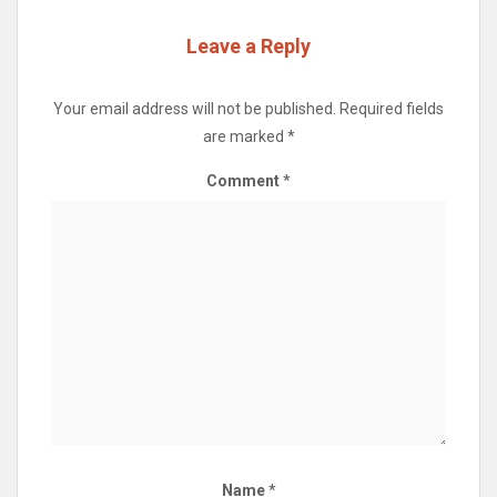
Leave a Reply
Your email address will not be published.
Required fields
are marked
*
Comment
*
Name
*