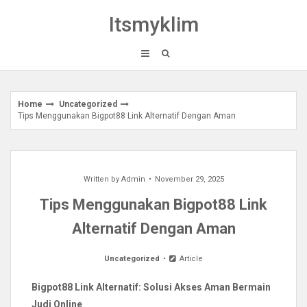
Skip
Itsmyklim
to
content
Home
Uncategorized
Tips Menggunakan Bigpot88 Link Alternatif Dengan Aman
Written by
Admin
November 29, 2025
Tips Menggunakan Bigpot88 Link
Alternatif Dengan Aman
Uncategorized
Article
Bigpot88 Link Alternatif: Solusi Akses Aman Bermain
Judi Online