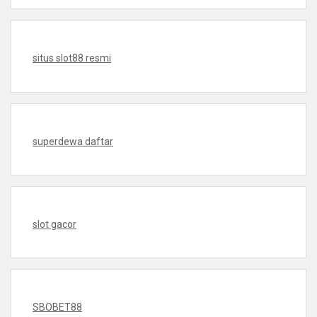
situs slot88 resmi
superdewa daftar
slot gacor
SBOBET88