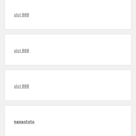
slot 888
slot 888
slot 888
nanastoto