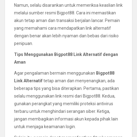
Namun, selalu disarankan untuk memeriksa keaslian link
melalui sumber resmi Bigpot88. Cara ini memastikan
akun tetap aman dan transaksi berjalan lancar. Pemain
yang memahami cara mendapatkan link alternatif
dengan benar akan lebih nyaman dan bebas dari risiko
penipuan.
Tips Menggunakan Bigpot88 Link Alternatif dengan
Aman
Agar pengalaman bermain menggunakan
Bigpot88
Link Alternatif
tetap aman dan menyenangkan, ada
beberapa tips yang bisa diterapkan. Pertama, pastikan
selalu menggunakan link resmi dari Bigpot88. Kedua,
gunakan perangkat yang memiliki proteksi antivirus
terbaru untuk menghindari serangan siber. Ketiga,
jangan membagikan informasi akun kepada pihak lain
untuk menjaga keamanan login.