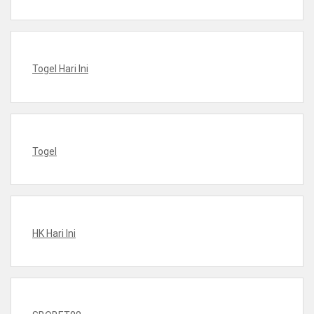
Togel Hari Ini
Togel
HK Hari Ini