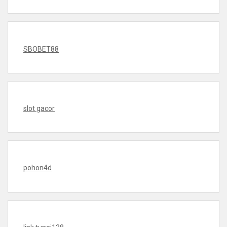
SBOBET88
slot gacor
pohon4d