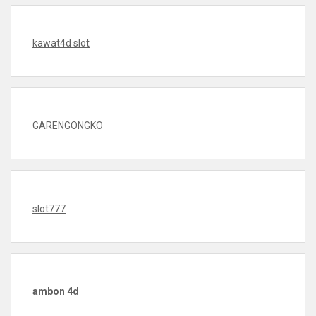
kawat4d slot
GARENGONGKO
slot777
ambon 4d