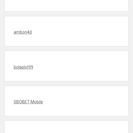
ambon4d
bolaslot99
SBOBET Mobile