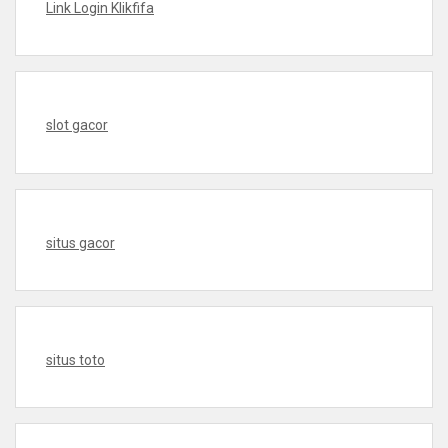
Link Login Klikfifa
slot gacor
situs gacor
situs toto