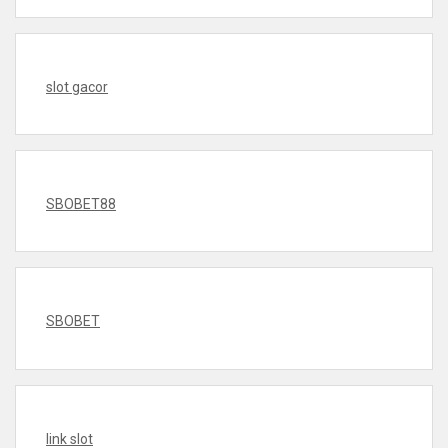
slot gacor
SBOBET88
SBOBET
link slot