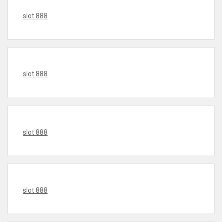
slot 888
slot 888
slot 888
slot 888