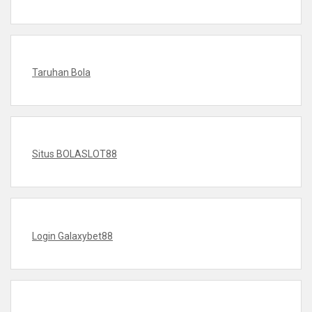
Taruhan Bola
Situs BOLASLOT88
Login Galaxybet88