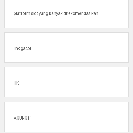
platform slot yang banyak direkomendasikan
link gacor
HK
AGUNG11