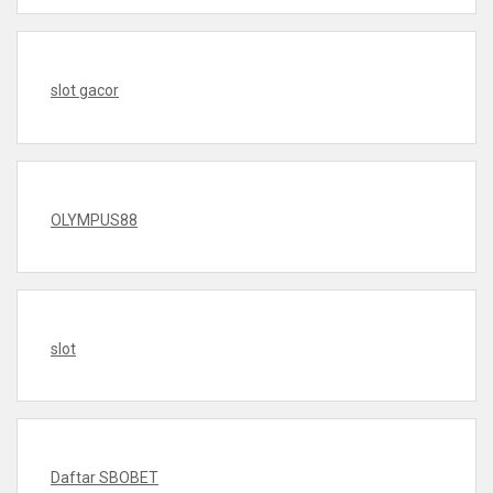
slot gacor
OLYMPUS88
slot
Daftar SBOBET