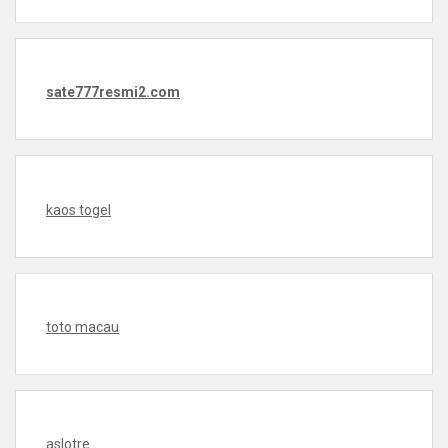
sate777resmi2.com
kaos togel
toto macau
aslotre