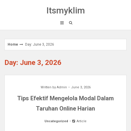
Skip
Itsmyklim
to
content
Home
Day: June 3, 2026
Day: June 3, 2026
Written by
Admin
June 3, 2026
Tips Efektif Mengelola Modal Dalam
Taruhan Online Harian
Uncategorized
Article