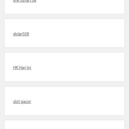
link tunai138
dolar508
HK Hari Ini
slot gacor