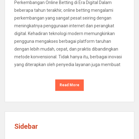
Perkembangan Online Betting di Era Digital Dalam
beberapa tahun terakhir, online betting mengalami
perkembangan yang sangat pesat seiring dengan
meningkatnya penggunaan internet dan perangkat
digital. Kehadiran teknologi modern memungkinkan
pengguna mengakses berbagai platform taruhan
dengan lebih mudah, cepat, dan praktis dibandingkan
metode konvensional. Tidak hanya itu, berbagai inovasi
yang diterapkan oleh penyedia layanan juga membuat
Read More
Sidebar