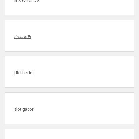
link tunai138
dolar508
HK Hari Ini
slot gacor