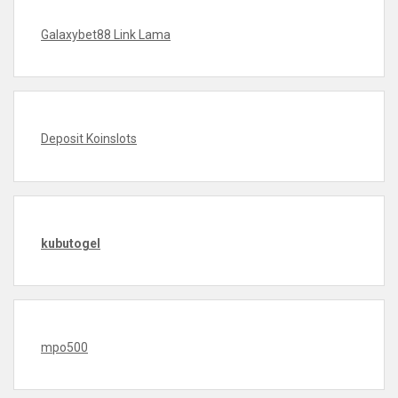
Galaxybet88 Link Lama
Deposit Koinslots
kubutogel
mpo500