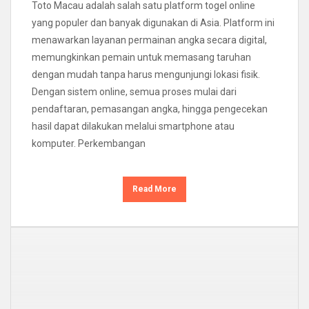
Toto Macau adalah salah satu platform togel online
yang populer dan banyak digunakan di Asia. Platform ini
menawarkan layanan permainan angka secara digital,
memungkinkan pemain untuk memasang taruhan
dengan mudah tanpa harus mengunjungi lokasi fisik.
Dengan sistem online, semua proses mulai dari
pendaftaran, pemasangan angka, hingga pengecekan
hasil dapat dilakukan melalui smartphone atau
komputer. Perkembangan
Read More