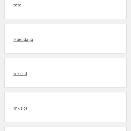
toto
legendaqq
link slot
link slot