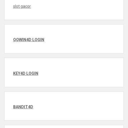
slot gacor
QQWIN4D LOGIN
KEY4D LOGIN
BANDIT4D