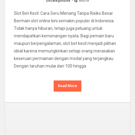
Uncategorized
Article
Slot Bet Kecil: Cara Seru Menang Tanpa Risiko Besar
Bermain slot online kini semakin populer di Indonesia.
Tidak hanya hiburan, tetapi juga peluang untuk
mendapatkan kemenangan nyata. Bagi pemain baru
maupun berpengalaman, slot bet kecil menjadi pilihan
ideal karena memungkinkan setiap orang merasakan
keseruan permainan dengan modal yang terjangkau.
Dengan taruhan mulai dari 100 hingga
Read More