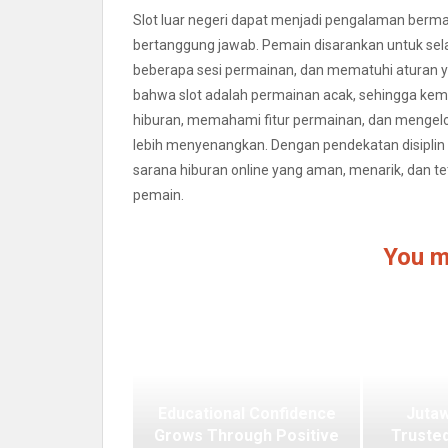
Slot luar negeri dapat menjadi pengalaman berma
bertanggung jawab. Pemain disarankan untuk se
beberapa sesi permainan, dan mematuhi aturan yan
bahwa slot adalah permainan acak, sehingga keme
hiburan, memahami fitur permainan, dan mengelo
lebih menyenangkan. Dengan pendekatan disiplin 
sarana hiburan online yang aman, menarik, dan 
pemain.
You m
Educational Confidence
Jutaw
Grows Through Positive
Truste