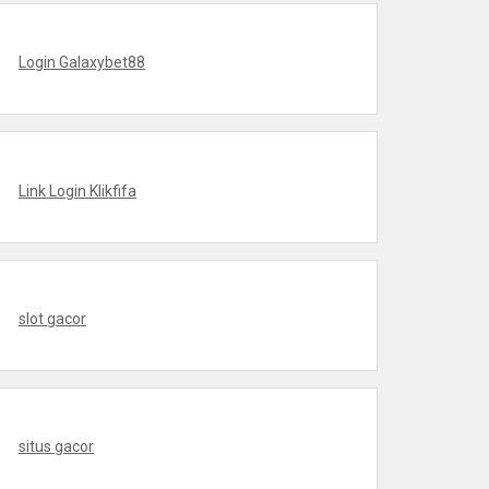
Login Galaxybet88
Link Login Klikfifa
slot gacor
situs gacor