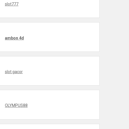
slot777
ambon 4d
slot gacor
OLYMPUS88