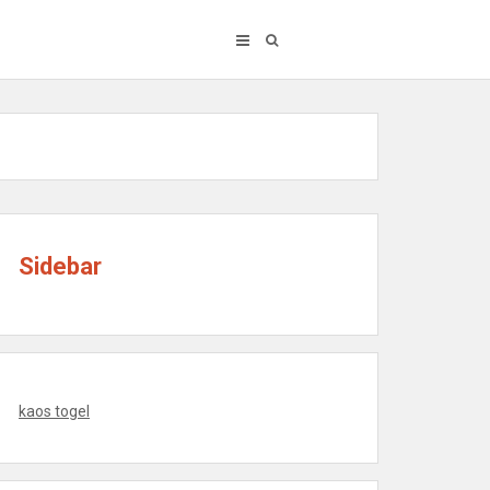
Sidebar
kaos togel