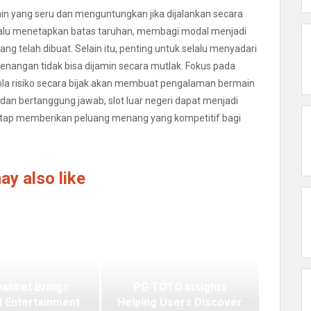
in yang seru dan menguntungkan jika dijalankan secara
lalu menetapkan batas taruhan, membagi modal menjadi
g telah dibuat. Selain itu, penting untuk selalu menyadari
nangan tidak bisa dijamin secara mutlak. Fokus pada
la risiko secara bijak akan membuat pengalaman bermain
dan bertanggung jawab, slot luar negeri dapat menjadi
tetap memberikan peluang menang yang kompetitif bagi
ay also like
anbet Brings
PG TOTO Insights
d Entertainment
Helping Users Discover