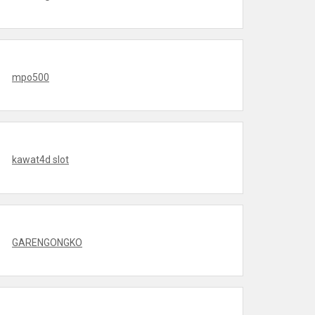
mpo500
kawat4d slot
GARENGONGKO