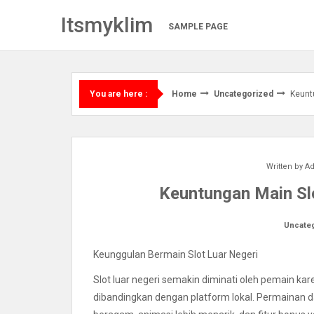
Skip
Itsmyklim
to
SAMPLE PAGE
content
Home
Uncategorized
Keuntu
You are here :
Written by
A
Keuntungan Main Slo
Uncate
Keunggulan Bermain Slot Luar Negeri
Slot luar negeri semakin diminati oleh pemain 
dibandingkan dengan platform lokal. Permainan dar