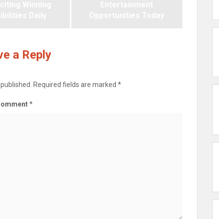
citing Winning
Entertainment
bilities Daily
Opportunities Today
e a Reply
 published.
Required fields are marked
*
Comment
*