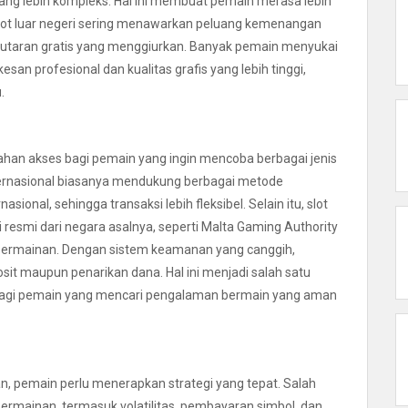
yang lebih kompleks. Hal ini membuat pemain merasa lebih
, slot luar negeri sering menawarkan peluang kemenangan
 putaran gratis yang menggiurkan. Banyak pemain menyukai
esan profesional dan kualitas grafis yang lebih tinggi,
.
ahan akses bagi pemain yang ingin mencoba berbagai jenis
ternasional biasanya mendukung berbagai metode
ional, sehingga transaksi lebih fleksibel. Selain itu, slot
 resmi dari negara asalnya, seperti Malta Gaming Authority
permainan. Dengan sistem keamanan yang canggih,
t maupun penarikan dana. Hal ini menjadi salah satu
agi pemain yang mencari pengalaman bermain yang aman
n, pemain perlu menerapkan strategi yang tepat. Salah
ermainan, termasuk volatilitas, pembayaran simbol, dan