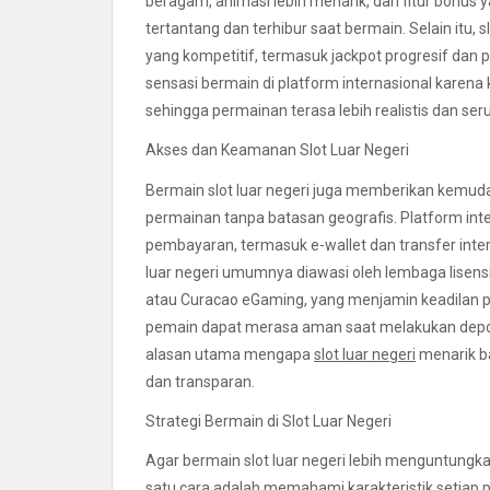
beragam, animasi lebih menarik, dan fitur bonus 
tertantang dan terhibur saat bermain. Selain itu
yang kompetitif, termasuk jackpot progresif dan
sensasi bermain di platform internasional karena k
sehingga permainan terasa lebih realistis dan seru
Akses dan Keamanan Slot Luar Negeri
Bermain slot luar negeri juga memberikan kemud
permainan tanpa batasan geografis. Platform in
pembayaran, termasuk e-wallet dan transfer internas
luar negeri umumnya diawasi oleh lembaga lisensi
atau Curacao eGaming, yang menjamin keadilan 
pemain dapat merasa aman saat melakukan deposi
alasan utama mengapa
slot luar negeri
menarik b
dan transparan.
Strategi Bermain di Slot Luar Negeri
Agar bermain slot luar negeri lebih menguntungka
satu cara adalah memahami karakteristik setiap p