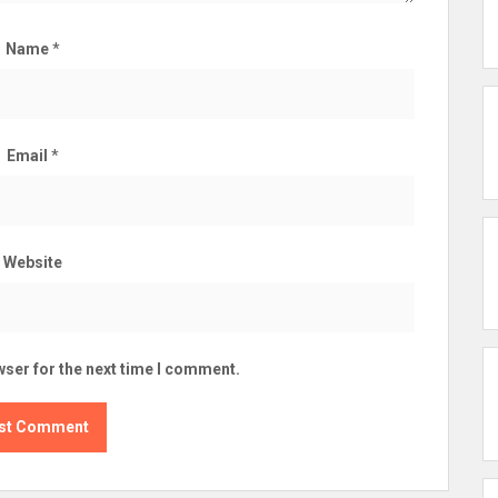
Name
*
Email
*
Website
wser for the next time I comment.