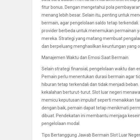
fitur bonus. Dengan mengetahui pola pembayara
menang lebih besar. Selain itu, penting untuk 
bermain, agar pengelolaan saldo tetap terkendali.
provider berbeda untuk menemukan permainan ya
mereka. Strategi yang matang membuat pengalam
dan berpeluang menghasilkan keuntungan yang o
Manajemen Waktu dan Emosi Saat Bermain
Selain strategi finansial, pengelolaan waktu dan e
Pemain perlu menentukan durasi bermain agar tid
hiburan tetap terkendali dan tidak menjadi beban
kekalahan berturut-turut. Slot luar negeri mena
memicu keputusan impulsif seperti menaikkan ta
dengan baik, pemain dapat tetap menikmati perm
dibuat. Pendekatan ini membantu menjaga kesei
pengelolaan modal.
Tips Bertanggung Jawab Bermain Slot Luar Neger