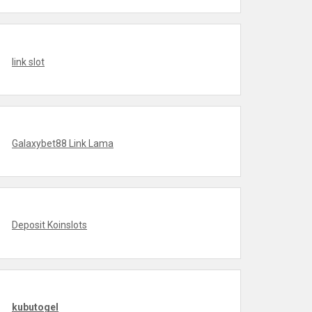
link slot
Galaxybet88 Link Lama
Deposit Koinslots
kubutogel