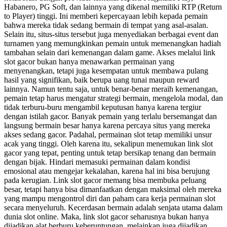
Habanero, PG Soft, dan lainnya yang dikenal memiliki RTP (Return
to Player) tinggi. Ini memberi kepercayaan lebih kepada pemain
bahwa mereka tidak sedang bermain di tempat yang asal-asalan.
Selain itu, situs-situs tersebut juga menyediakan berbagai event dan
turnamen yang memungkinkan pemain untuk memenangkan hadiah
tambahan selain dari kemenangan dalam game. Akses melalui link
slot gacor bukan hanya menawarkan permainan yang
menyenangkan, tetapi juga kesempatan untuk membawa pulang
hasil yang signifikan, baik berupa uang tunai maupun reward
lainnya. Namun tentu saja, untuk benar-benar meraih kemenangan,
pemain tetap harus mengatur strategi bermain, mengelola modal, dan
tidak terburu-buru mengambil keputusan hanya karena tergiur
dengan istilah gacor. Banyak pemain yang terlalu bersemangat dan
langsung bermain besar hanya karena percaya situs yang mereka
akses sedang gacor. Padahal, permainan slot tetap memiliki unsur
acak yang tinggi. Oleh karena itu, sekalipun menemukan link slot
gacor yang tepat, penting untuk tetap bersikap tenang dan bermain
dengan bijak. Hindari memasuki permainan dalam kondisi
emosional atau mengejar kekalahan, karena hal ini bisa berujung
pada kerugian. Link slot gacor memang bisa membuka peluang
besar, tetapi hanya bisa dimanfaatkan dengan maksimal oleh mereka
yang mampu mengontrol diri dan paham cara kerja permainan slot
secara menyeluruh. Kecerdasan bermain adalah senjata utama dalam
dunia slot online. Maka, link slot gacor seharusnya bukan hanya
dijadikan alat berburu keberuntungan, melainkan juga dijadikan