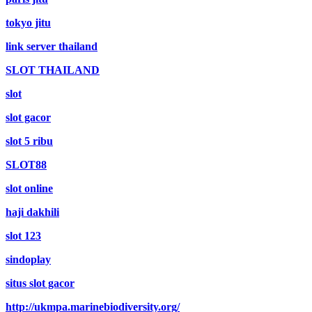
tokyo jitu
link server thailand
SLOT THAILAND
slot
slot gacor
slot 5 ribu
SLOT88
slot online
haji dakhili
slot 123
sindoplay
situs slot gacor
http://ukmpa.marinebiodiversity.org/