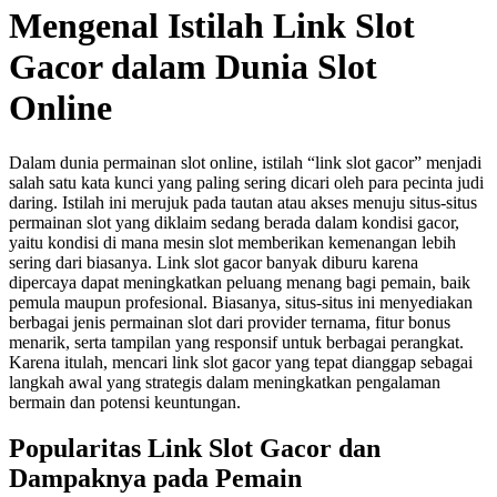
Mengenal Istilah Link Slot
Gacor dalam Dunia Slot
Online
Dalam dunia permainan slot online, istilah “link slot gacor” menjadi
salah satu kata kunci yang paling sering dicari oleh para pecinta judi
daring. Istilah ini merujuk pada tautan atau akses menuju situs-situs
permainan slot yang diklaim sedang berada dalam kondisi gacor,
yaitu kondisi di mana mesin slot memberikan kemenangan lebih
sering dari biasanya. Link slot gacor banyak diburu karena
dipercaya dapat meningkatkan peluang menang bagi pemain, baik
pemula maupun profesional. Biasanya, situs-situs ini menyediakan
berbagai jenis permainan slot dari provider ternama, fitur bonus
menarik, serta tampilan yang responsif untuk berbagai perangkat.
Karena itulah, mencari link slot gacor yang tepat dianggap sebagai
langkah awal yang strategis dalam meningkatkan pengalaman
bermain dan potensi keuntungan.
Popularitas Link Slot Gacor dan
Dampaknya pada Pemain