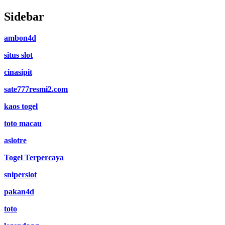
Sidebar
ambon4d
situs slot
cinasipit
sate777resmi2.com
kaos togel
toto macau
aslotre
Togel Terpercaya
sniperslot
pakan4d
toto