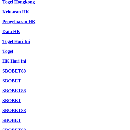
Togel Hongkong
Keluaran HK
Pengeluaran HK
Data HK
Togel Hari Ini
Togel
HK Hari Ini
SBOBET88
SBOBET
SBOBET88
SBOBET
SBOBET88
SBOBET