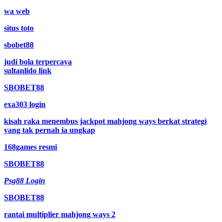
wa web
situs toto
sbobet88
judi bola terpercaya
sultanlido link
SBOBET88
exa303 login
kisah raka menembus jackpot mahjong ways berkat strategi
yang tak pernah ia ungkap
168games resmi
SBOBET88
Psg88 Login
SBOBET88
rantai multiplier mahjong ways 2