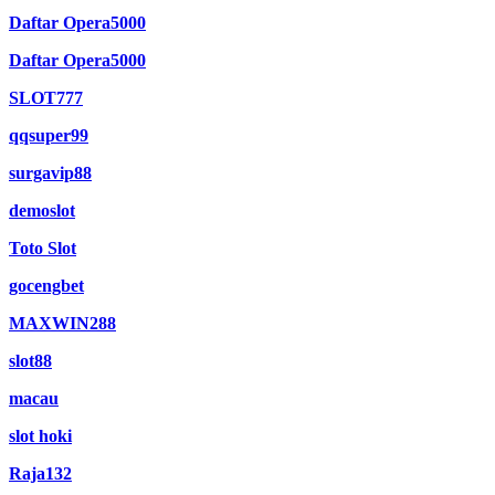
Daftar Opera5000
Daftar Opera5000
SLOT777
qqsuper99
surgavip88
demoslot
Toto Slot
gocengbet
MAXWIN288
slot88
macau
slot hoki
Raja132