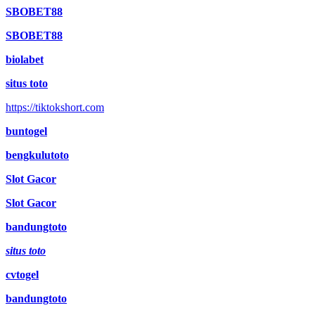
SBOBET88
SBOBET88
biolabet
situs toto
https://tiktokshort.com
buntogel
bengkulutoto
Slot Gacor
Slot Gacor
bandungtoto
situs toto
cvtogel
bandungtoto