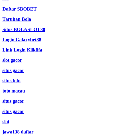
Daftar SBOBET
Taruhan Bola
Situs BOLASLOT88
Login Galaxybet88
Link Login Klikfifa
slot gacor
situs gacor
situs toto
toto macau
situs gacor
situs gacor
slot
jawa138 daftar