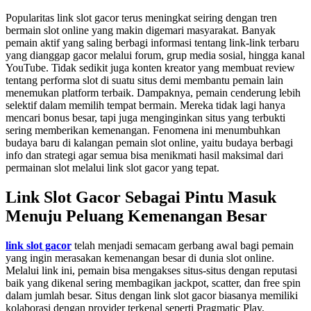
Popularitas link slot gacor terus meningkat seiring dengan tren
bermain slot online yang makin digemari masyarakat. Banyak
pemain aktif yang saling berbagi informasi tentang link-link terbaru
yang dianggap gacor melalui forum, grup media sosial, hingga kanal
YouTube. Tidak sedikit juga konten kreator yang membuat review
tentang performa slot di suatu situs demi membantu pemain lain
menemukan platform terbaik. Dampaknya, pemain cenderung lebih
selektif dalam memilih tempat bermain. Mereka tidak lagi hanya
mencari bonus besar, tapi juga menginginkan situs yang terbukti
sering memberikan kemenangan. Fenomena ini menumbuhkan
budaya baru di kalangan pemain slot online, yaitu budaya berbagi
info dan strategi agar semua bisa menikmati hasil maksimal dari
permainan slot melalui link slot gacor yang tepat.
Link Slot Gacor Sebagai Pintu Masuk
Menuju Peluang Kemenangan Besar
link slot gacor
telah menjadi semacam gerbang awal bagi pemain
yang ingin merasakan kemenangan besar di dunia slot online.
Melalui link ini, pemain bisa mengakses situs-situs dengan reputasi
baik yang dikenal sering membagikan jackpot, scatter, dan free spin
dalam jumlah besar. Situs dengan link slot gacor biasanya memiliki
kolaborasi dengan provider terkenal seperti Pragmatic Play,