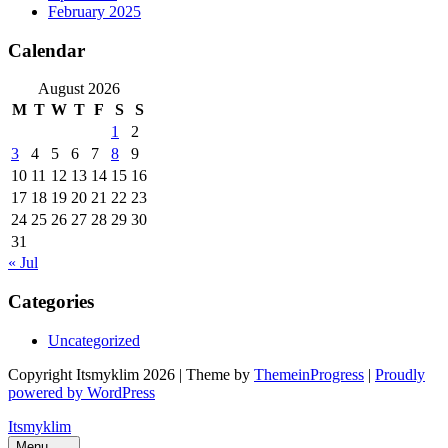
February 2025
Calendar
August 2026
M
T
W
T
F
S
S
1
2
3
4
5
6
7
8
9
10
11
12
13
14
15
16
17
18
19
20
21
22
23
24
25
26
27
28
29
30
31
« Jul
Categories
Uncategorized
Copyright Itsmyklim 2026 | Theme by
ThemeinProgress
|
Proudly
powered by WordPress
Itsmyklim
Menu