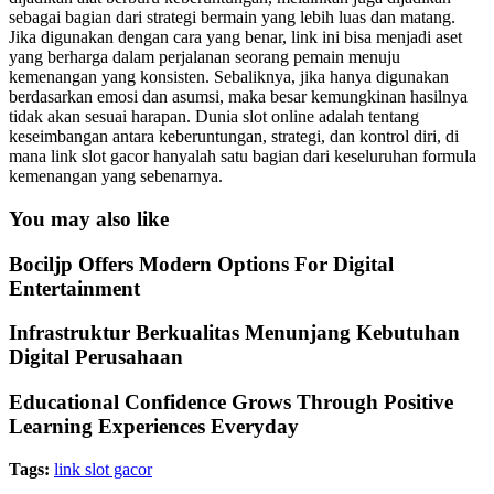
sebagai bagian dari strategi bermain yang lebih luas dan matang.
Jika digunakan dengan cara yang benar, link ini bisa menjadi aset
yang berharga dalam perjalanan seorang pemain menuju
kemenangan yang konsisten. Sebaliknya, jika hanya digunakan
berdasarkan emosi dan asumsi, maka besar kemungkinan hasilnya
tidak akan sesuai harapan. Dunia slot online adalah tentang
keseimbangan antara keberuntungan, strategi, dan kontrol diri, di
mana link slot gacor hanyalah satu bagian dari keseluruhan formula
kemenangan yang sebenarnya.
You may also like
Bociljp Offers Modern Options For Digital
Entertainment
Infrastruktur Berkualitas Menunjang Kebutuhan
Digital Perusahaan
Educational Confidence Grows Through Positive
Learning Experiences Everyday
Tags:
link slot gacor