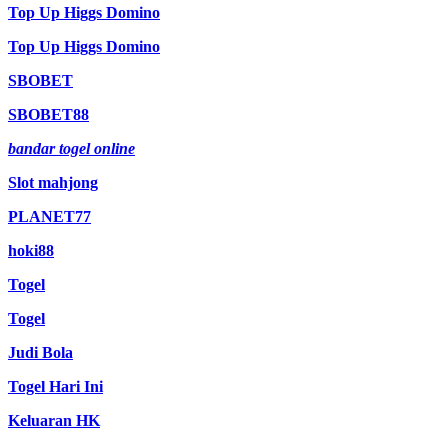
Top Up Higgs Domino
Top Up Higgs Domino
SBOBET
SBOBET88
bandar togel online
Slot mahjong
PLANET77
hoki88
Togel
Togel
Judi Bola
Togel Hari Ini
Keluaran HK