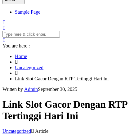
Sample Page
You are here :
Home
Uncategorized
Link Slot Gacor Dengan RTP Tertinggi Hari Ini
Written by
Admin
September 30, 2025
Link Slot Gacor Dengan RTP
Tertinggi Hari Ini
Uncategorized
Article