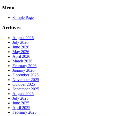
Skip
Menu
to
content
Sample Page
Archives
August 2026
July 2026
June 2026
May 2026
April 2026
March 2026
February 2026
January 2026
December 2025
November 2025
October 2025
September 2025
August 2025
July 2025
June 2025
April 2025
February 2025