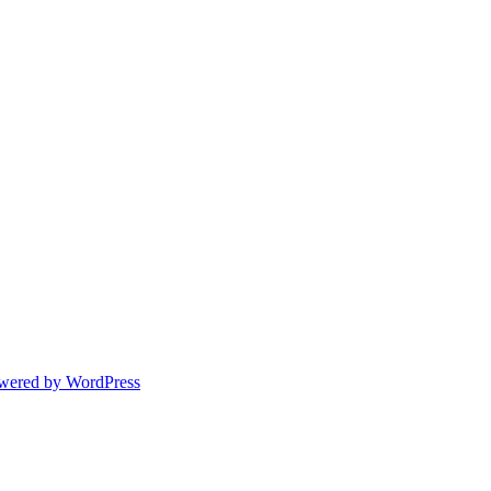
wered by WordPress