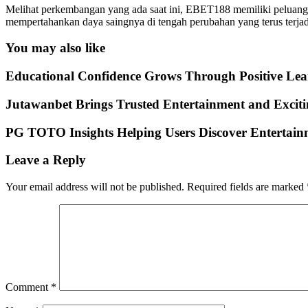
Melihat perkembangan yang ada saat ini, EBET188 memiliki peluang b
mempertahankan daya saingnya di tengah perubahan yang terus terjad
You may also like
Educational Confidence Grows Through Positive Lea
Jutawanbet Brings Trusted Entertainment and Excitin
PG TOTO Insights Helping Users Discover Entertain
Leave a Reply
Your email address will not be published.
Required fields are marked
Comment
*