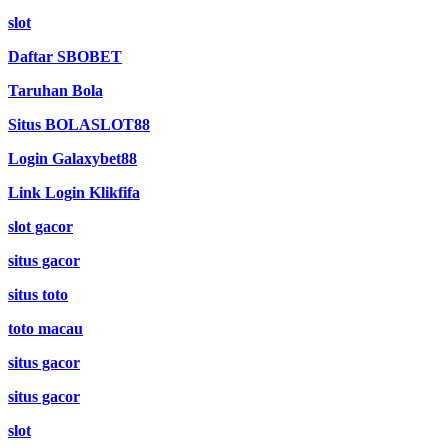
slot
Daftar SBOBET
Taruhan Bola
Situs BOLASLOT88
Login Galaxybet88
Link Login Klikfifa
slot gacor
situs gacor
situs toto
toto macau
situs gacor
situs gacor
slot