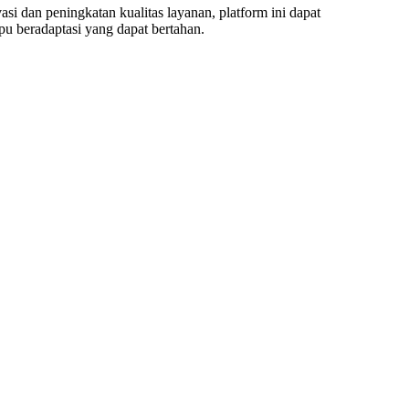
 dan peningkatan kualitas layanan, platform ini dapat
u beradaptasi yang dapat bertahan.