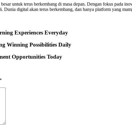
esar untuk terus berkembang di masa depan. Dengan fokus pada inovasi
i. Dunia digital akan terus berkembang, dan hanya platform yang mamp
rning Experiences Everyday
g Winning Possibilities Daily
ment Opportunities Today
*