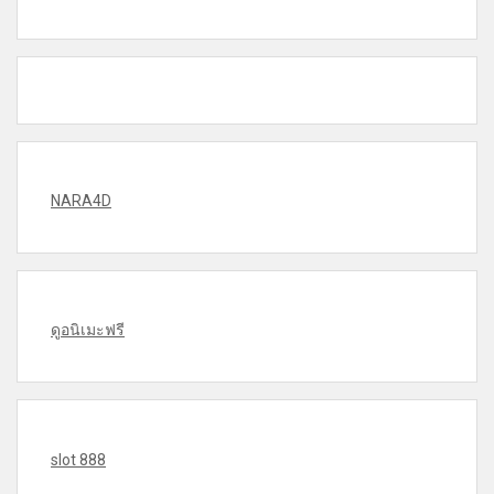
NARA4D
ดูอนิเมะฟรี
slot 888