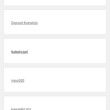
Deposit Koinslots
kubutogel
mpo500
kawat4d slot