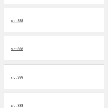
slot 888
slot 888
slot 888
slot 888