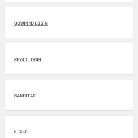
QQWIN4D LOGIN
KEY4D LOGIN
BANDIT4D
KLIX4D