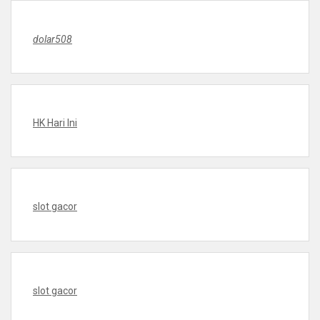
dolar508
HK Hari Ini
slot gacor
slot gacor