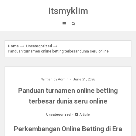
Skip
Itsmyklim
to
content
Home
Uncategorized
Panduan turnamen online betting terbesar dunia seru online
Written by
Admin
June 21, 2026
Panduan turnamen online betting
terbesar dunia seru online
Uncategorized
Article
Perkembangan Online Betting di Era