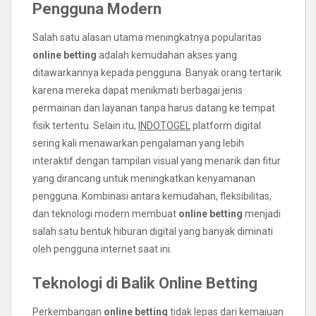
Pengguna Modern
Salah satu alasan utama meningkatnya popularitas
online betting
adalah kemudahan akses yang
ditawarkannya kepada pengguna. Banyak orang tertarik
karena mereka dapat menikmati berbagai jenis
permainan dan layanan tanpa harus datang ke tempat
fisik tertentu. Selain itu,
INDOTOGEL
platform digital
sering kali menawarkan pengalaman yang lebih
interaktif dengan tampilan visual yang menarik dan fitur
yang dirancang untuk meningkatkan kenyamanan
pengguna. Kombinasi antara kemudahan, fleksibilitas,
dan teknologi modern membuat
online betting
menjadi
salah satu bentuk hiburan digital yang banyak diminati
oleh pengguna internet saat ini.
Teknologi di Balik Online Betting
Perkembangan
online betting
tidak lepas dari kemajuan