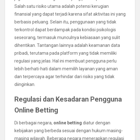
Salah satu risiko utama adalah potensi kerugian
finansial yang dapat terjadi karena sifat aktivitas ini yang
berbasis peluang. Selain itu, penggunaan yang tidak
terkontrol dapat berdampak pada kondisi psikologis
seseorang, termasuk munculnya kebiasaan yang sulit
dihentikan. Tantangan lainnya adalah keamanan data
pribadi, terutama pada platform yang tidak memiliki
regulasi yang jelas. Hal ini membuat pengguna perlu
lebih berhati-hati dalam memilih layanan yang aman
dan terpercaya agar terhindar dari risiko yang tidak
diinginkan.
Regulasi dan Kesadaran Pengguna
Online Betting
Di berbagai negara,
online betting
diatur dengan
kebijakan yang berbeda sesuai dengan hukum masing-
masing wilayah. Beberapa negara menerapkan regulasi