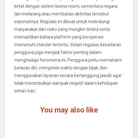
ketat dengan sistem lisensi resmi, sementara negara
lain melarang atau membatasi aktivitas tersebut
sepenuhnya. Regulasi ini dibuat untuk melindungi
masyarakat dari risiko yang mungkin timbul serta
memastikan bahwa platform yang beroperasi
memenuhi standar tertentu. Selain regulasi, kesadaran
pengguna juga menjadi faktor penting dalam
menghadapi fenomena ini. Pengguna perlu memahami
batasan diri, mengelola waktu dengan bijak, dan
menggunakan layanan secara bertanggung jawab agar
tidak menimbulkan dampak negatif dalam kehidupan
sehari-hari.
You may also like