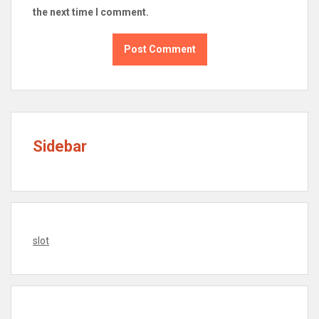
the next time I comment.
Sidebar
slot