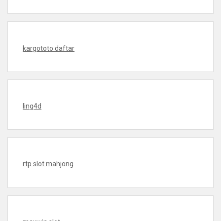
kargototo daftar
ling4d
rtp slot mahjong