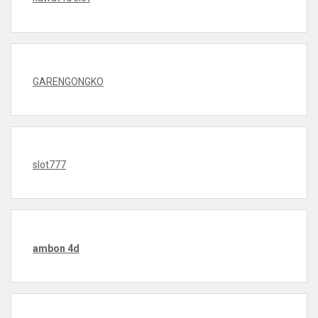
GARENGONGKO
slot777
ambon 4d