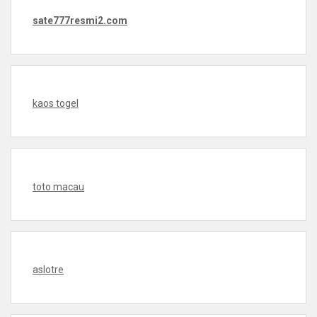
sate777resmi2.com
kaos togel
toto macau
aslotre