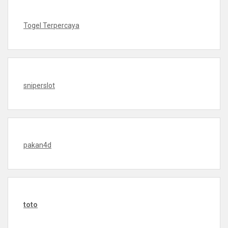
Togel Terpercaya
sniperslot
pakan4d
toto