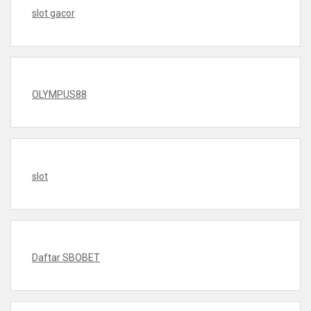
slot gacor
OLYMPUS88
slot
Daftar SBOBET