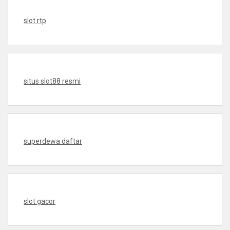
slot rtp
situs slot88 resmi
superdewa daftar
slot gacor