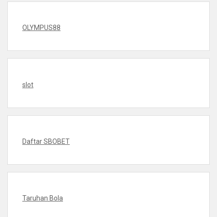
OLYMPUS88
slot
Daftar SBOBET
Taruhan Bola