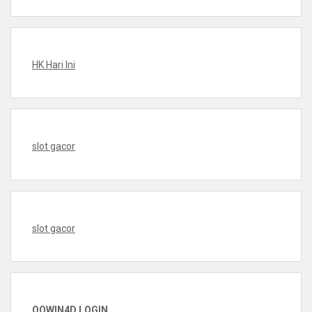
HK Hari Ini
slot gacor
slot gacor
QQWIN4D LOGIN