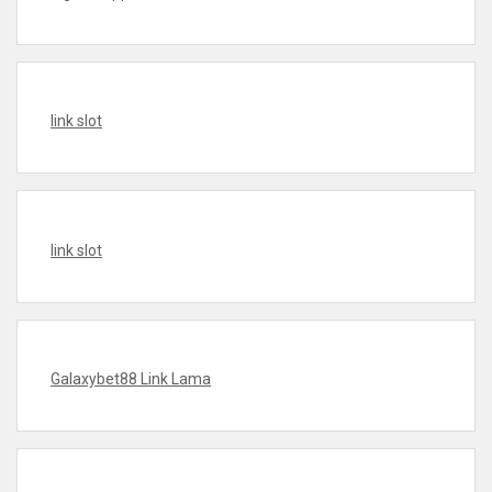
link slot
link slot
Galaxybet88 Link Lama