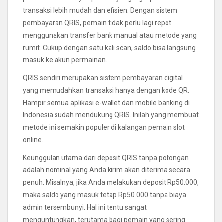
transaksi lebih mudah dan efisien. Dengan sistem
pembayaran QRIS, pemain tidak perlu lagi repot
menggunakan transfer bank manual atau metode yang
rumit. Cukup dengan satu kali scan, saldo bisa langsung
masuk ke akun permainan.
QRIS sendiri merupakan sistem pembayaran digital
yang memudahkan transaksi hanya dengan kode QR.
Hampir semua aplikasi e-wallet dan mobile banking di
Indonesia sudah mendukung QRIS. Inilah yang membuat
metode ini semakin populer di kalangan pemain slot
online.
Keunggulan utama dari deposit QRIS tanpa potongan
adalah nominal yang Anda kirim akan diterima secara
penuh. Misalnya, jika Anda melakukan deposit Rp50.000,
maka saldo yang masuk tetap Rp50.000 tanpa biaya
admin tersembunyi. Hal ini tentu sangat
menguntungkan, terutama bagi pemain yang sering