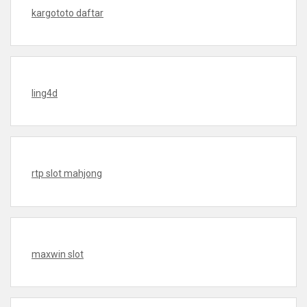
kargototo daftar
ling4d
rtp slot mahjong
maxwin slot