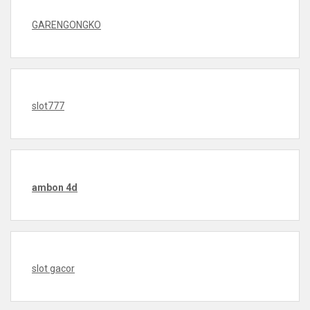
GARENGONGKO
slot777
ambon 4d
slot gacor