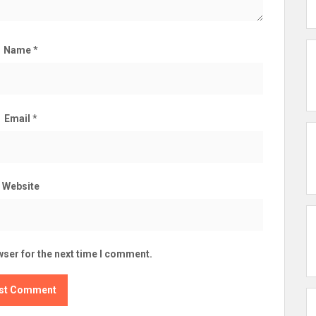
Name
*
Email
*
Website
wser for the next time I comment.