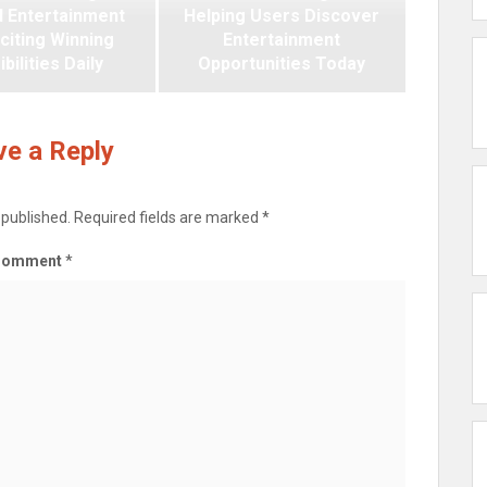
d Entertainment
Helping Users Discover
citing Winning
Entertainment
bilities Daily
Opportunities Today
e a Reply
 published.
Required fields are marked
*
Comment
*