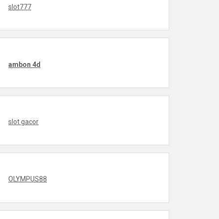
slot777
ambon 4d
slot gacor
OLYMPUS88