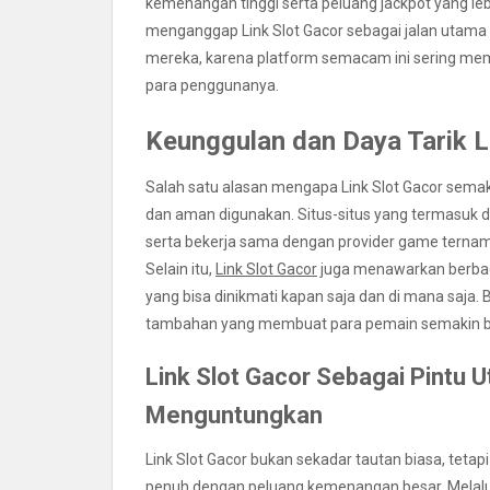
kemenangan tinggi serta peluang jackpot yang leb
menganggap Link Slot Gacor sebagai jalan utama 
mereka, karena platform semacam ini sering me
para penggunanya.
Keunggulan dan Daya Tarik L
Salah satu alasan mengapa Link Slot Gacor sema
dan aman digunakan. Situs-situs yang termasuk dal
serta bekerja sama dengan provider game ternam
Selain itu,
Link Slot Gacor
juga menawarkan berba
yang bisa dinikmati kapan saja dan di mana saja. 
tambahan yang membuat para pemain semakin bet
Link Slot Gacor Sebagai Pintu 
Menguntungkan
Link Slot Gacor bukan sekadar tautan biasa, teta
penuh dengan peluang kemenangan besar. Melalui