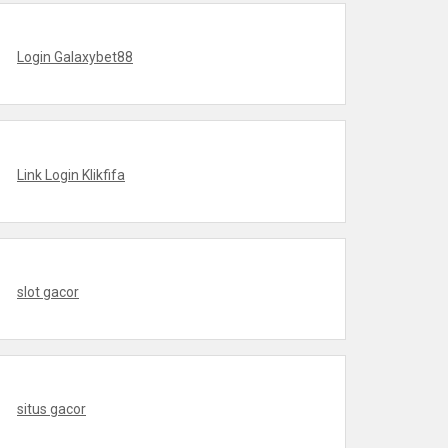
Login Galaxybet88
Link Login Klikfifa
slot gacor
situs gacor