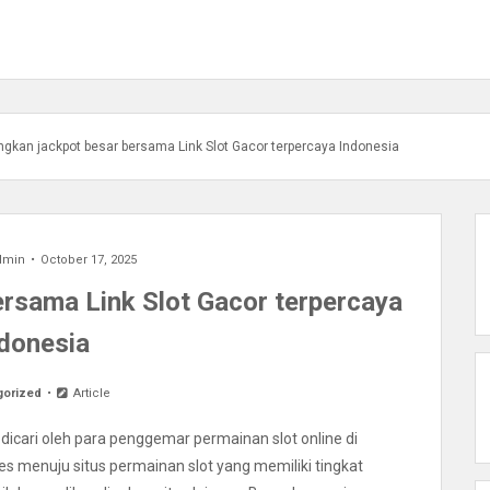
gkan jackpot besar bersama Link Slot Gacor terpercaya Indonesia
dmin
October 17, 2025
rsama Link Slot Gacor terpercaya
donesia
gorized
Article
g dicari oleh para penggemar permainan slot online di
ses menuju situs permainan slot yang memiliki tingkat