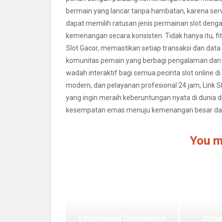
bermain yang lancar tanpa hambatan, karena serv
dapat memilih ratusan jenis permainan slot deng
kemenangan secara konsisten. Tidak hanya itu, f
Slot Gacor, memastikan setiap transaksi dan data 
komunitas pemain yang berbagi pengalaman dan ti
wadah interaktif bagi semua pecinta slot online 
modern, dan pelayanan profesional 24 jam, Link S
yang ingin meraih keberuntungan nyata di dunia di
kesempatan emas menuju kemenangan besar dan 
You m
Educational Confidence
Jutaw