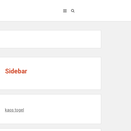
Sidebar
kaos togel