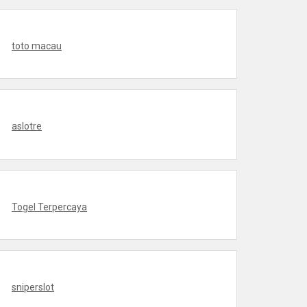
toto macau
aslotre
Togel Terpercaya
sniperslot