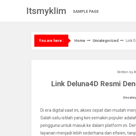
Skip
Itsmyklim
to
SAMPLE PAGE
content
Home
Uncategorized
Link 
You are here :
Written by
A
Link Deluna4D Resmi Den
Uncate
Di era digital saat ini, akses cepat dan mudah me
Salah satu istilah yang kini semakin populer adal
pengguna untuk masuk ke dalam platform ini. De
layanan menjadi lebih sederhana dan efisien, tan