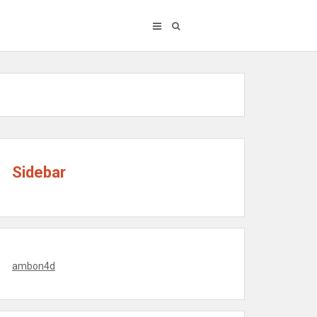
Sidebar
ambon4d