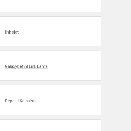
link slot
Galaxybet88 Link Lama
Deposit Koinslots