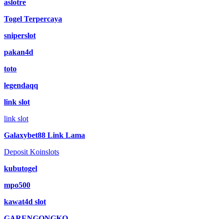
aslotre
Togel Terpercaya
sniperslot
pakan4d
toto
legendaqq
link slot
link slot
Galaxybet88 Link Lama
Deposit Koinslots
kubutogel
mpo500
kawat4d slot
GARENGONGKO