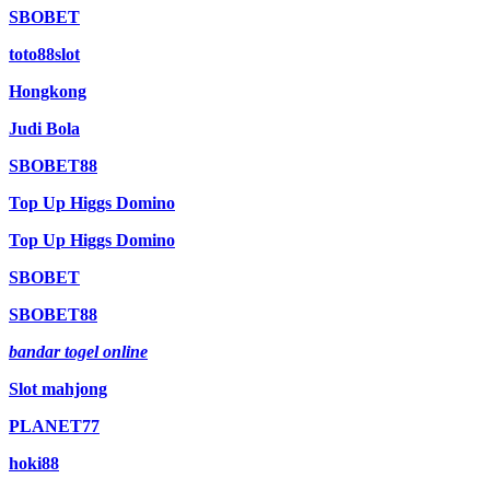
SBOBET
toto88slot
Hongkong
Judi Bola
SBOBET88
Top Up Higgs Domino
Top Up Higgs Domino
SBOBET
SBOBET88
bandar togel online
Slot mahjong
PLANET77
hoki88