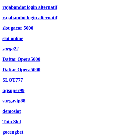
rajabandot login alternatif
rajabandot login alternatif
slot gacor 5000
slot online
surga22
Daftar Opera5000
Daftar Opera5000
SLOT777
qqsuper99
surgavip88
demoslot
Toto Slot
gocengbet