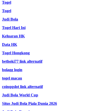
Togel
Togel
Judi Bola
Togel Hari Ini
Keluaran HK
Data HK
Togel Hongkong
bethoki77 link alternatif
bolagg login
togel macau
coinqqslot link alternatif
Judi Bola World Cup
Situs Judi Bola Piala Dunia 2026