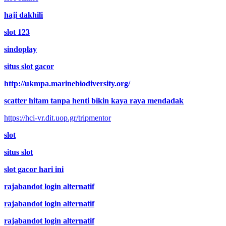
haji dakhili
slot 123
sindoplay
situs slot gacor
http://ukmpa.marinebiodiversity.org/
scatter hitam tanpa henti bikin kaya raya mendadak
https://hci-vr.dit.uop.gr/tripmentor
slot
situs slot
slot gacor hari ini
rajabandot login alternatif
rajabandot login alternatif
rajabandot login alternatif