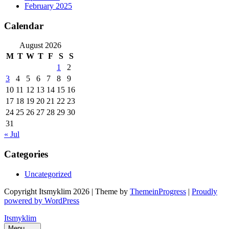
February 2025
Calendar
August 2026
M
T
W
T
F
S
S
1
2
3
4
5
6
7
8
9
10
11
12
13
14
15
16
17
18
19
20
21
22
23
24
25
26
27
28
29
30
31
« Jul
Categories
Uncategorized
Copyright Itsmyklim 2026 | Theme by
ThemeinProgress
|
Proudly
powered by WordPress
Itsmyklim
Menu