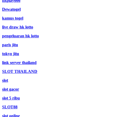
fixplay666
Dewatogel
kamus togel
live draw hk lotto
pengeluaran hk lotto
paris jitu
tokyo jitu
link server thailand
SLOT THAILAND
slot
slot gacor
slot 5 ribu
SLOT88
slot online