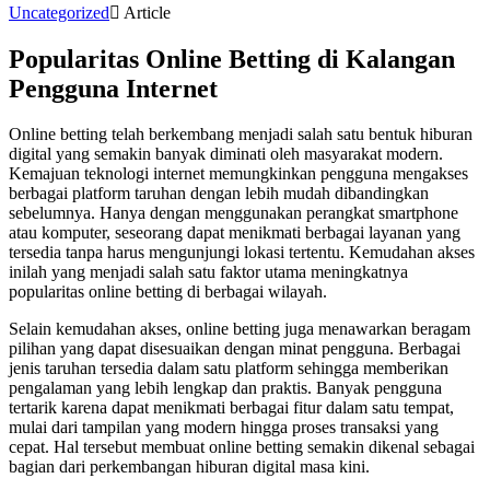
Uncategorized
Article
Popularitas Online Betting di Kalangan
Pengguna Internet
Online betting telah berkembang menjadi salah satu bentuk hiburan
digital yang semakin banyak diminati oleh masyarakat modern.
Kemajuan teknologi internet memungkinkan pengguna mengakses
berbagai platform taruhan dengan lebih mudah dibandingkan
sebelumnya. Hanya dengan menggunakan perangkat smartphone
atau komputer, seseorang dapat menikmati berbagai layanan yang
tersedia tanpa harus mengunjungi lokasi tertentu. Kemudahan akses
inilah yang menjadi salah satu faktor utama meningkatnya
popularitas online betting di berbagai wilayah.
Selain kemudahan akses, online betting juga menawarkan beragam
pilihan yang dapat disesuaikan dengan minat pengguna. Berbagai
jenis taruhan tersedia dalam satu platform sehingga memberikan
pengalaman yang lebih lengkap dan praktis. Banyak pengguna
tertarik karena dapat menikmati berbagai fitur dalam satu tempat,
mulai dari tampilan yang modern hingga proses transaksi yang
cepat. Hal tersebut membuat online betting semakin dikenal sebagai
bagian dari perkembangan hiburan digital masa kini.