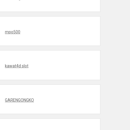
mpo500
kawat4d slot
GARENGONGKO