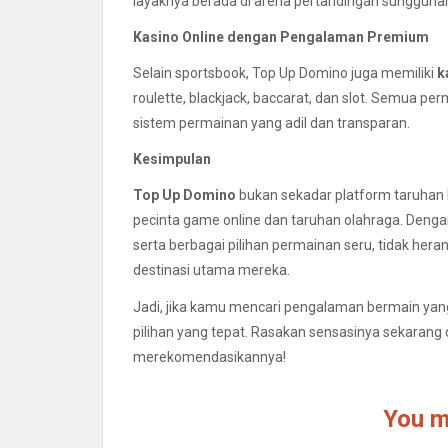
layaknya berada di arena pertandingan sungguha
Kasino Online dengan Pengalaman Premium
Selain sportsbook, Top Up Domino juga memiliki
k
roulette, blackjack, baccarat, dan slot. Semua per
sistem permainan yang adil dan transparan.
Kesimpulan
Top Up Domino
bukan sekadar platform taruhan 
pecinta game online dan taruhan olahraga. Denga
serta berbagai pilihan permainan seru, tidak her
destinasi utama mereka.
Jadi, jika kamu mencari pengalaman bermain ya
pilihan yang tepat. Rasakan sensasinya sekarang
merekomendasikannya!
You m