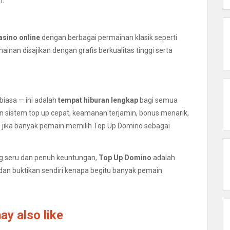
n.
asino online
dengan berbagai permainan klasik seperti
mainan disajikan dengan grafis berkualitas tinggi serta
biasa — ini adalah
tempat hiburan lengkap
bagi semua
n sistem top up cepat, keamanan terjamin, bonus menarik,
an jika banyak pemain memilih Top Up Domino sebagai
ng seru dan penuh keuntungan,
Top Up Domino
adalah
 dan buktikan sendiri kenapa begitu banyak pemain
ay also like