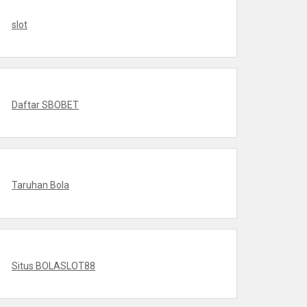
slot
Daftar SBOBET
Taruhan Bola
Situs BOLASLOT88