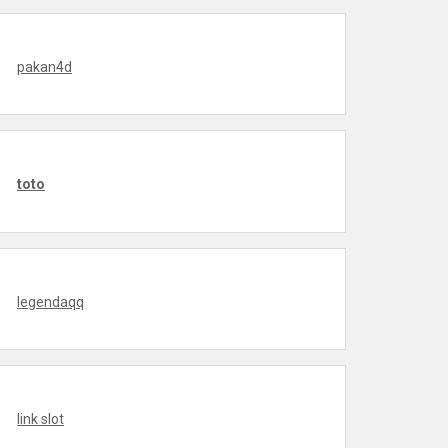
pakan4d
toto
legendaqq
link slot