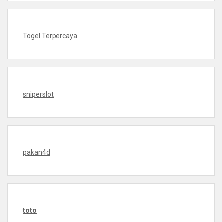
Togel Terpercaya
sniperslot
pakan4d
toto