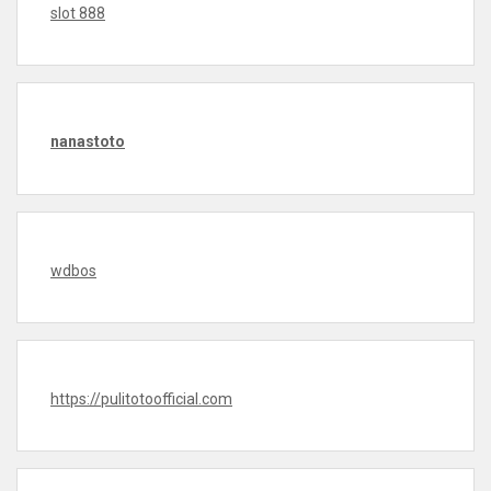
slot 888
nanastoto
wdbos
https://pulitotoofficial.com