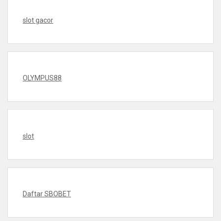
slot gacor
OLYMPUS88
slot
Daftar SBOBET