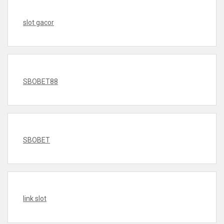
slot gacor
SBOBET88
SBOBET
link slot