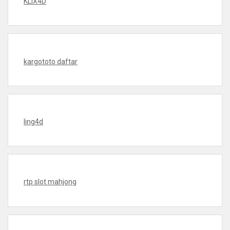
KLIX4D
kargototo daftar
ling4d
rtp slot mahjong