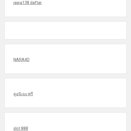
jawa138 daftar
NARA4D
ดูอนิเมะฟรี
slot 888