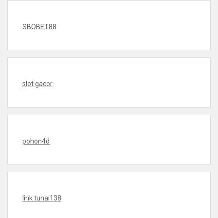
SBOBET88
slot gacor
pohon4d
link tunai138