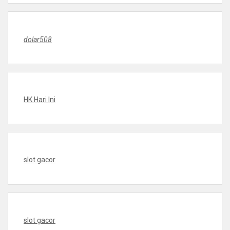
dolar508
HK Hari Ini
slot gacor
slot gacor