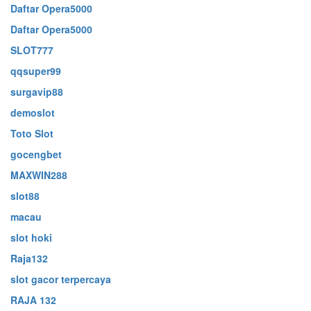
Daftar Opera5000
Daftar Opera5000
SLOT777
qqsuper99
surgavip88
demoslot
Toto Slot
gocengbet
MAXWIN288
slot88
macau
slot hoki
Raja132
slot gacor terpercaya
RAJA 132