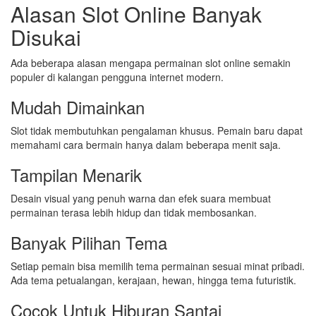
Alasan Slot Online Banyak
Disukai
Ada beberapa alasan mengapa permainan slot online semakin
populer di kalangan pengguna internet modern.
Mudah Dimainkan
Slot tidak membutuhkan pengalaman khusus. Pemain baru dapat
memahami cara bermain hanya dalam beberapa menit saja.
Tampilan Menarik
Desain visual yang penuh warna dan efek suara membuat
permainan terasa lebih hidup dan tidak membosankan.
Banyak Pilihan Tema
Setiap pemain bisa memilih tema permainan sesuai minat pribadi.
Ada tema petualangan, kerajaan, hewan, hingga tema futuristik.
Cocok Untuk Hiburan Santai