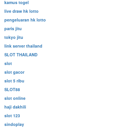
kamus togel
live draw hk lotto
pengeluaran hk lotto
paris jitu
tokyo jitu
link server thailand
SLOT THAILAND
slot
slot gacor
slot 5 ribu
SLOT88
slot online
haji dakhili
slot 123
sindoplay