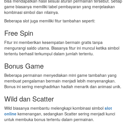
bisa mendapatkan hasil sesuai aturan permainan tersebut. Setiap
game biasanya memiliki tabel pembayaran yang menjelaskan
kombinasi simbol dan nilainya.
Beberapa slot juga memiliki fitur tambahan seperti:
Free Spin
Fitur ini memberikan kesempatan bermain gratis tanpa
mengurangi saldo utama. Biasanya fitur ini muncul ketika simbol
tertentu berhasil terkumpul dalam jumlah tertentu.
Bonus Game
Beberapa permainan menyediakan mini game tambahan yang
membuat pengalaman bermain menjadi lebih menyenangkan.
Bonus ini sering menghadirkan hadiah menarik dan animasi unik.
Wild dan Scatter
Wild biasanya membantu melengkapi kombinasi simbol
slot
online
kemenangan, sedangkan Scatter sering menjadi kunci
untuk membuka bonus tertentu dalam permainan.