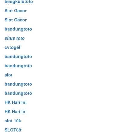
bengkulutoto
Slot Gacor
Slot Gacor
bandungtoto
situs toto
cvtogel
bandungtoto
bandungtoto
slot
bandungtoto
bandungtoto
HK Hari Ini
HK Hari Ini
slot 10k
SLOT88