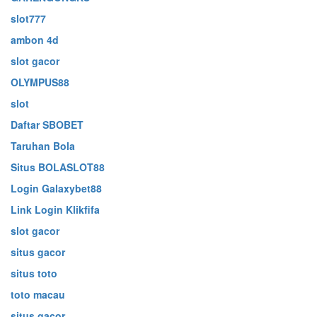
slot777
ambon 4d
slot gacor
OLYMPUS88
slot
Daftar SBOBET
Taruhan Bola
Situs BOLASLOT88
Login Galaxybet88
Link Login Klikfifa
slot gacor
situs gacor
situs toto
toto macau
situs gacor