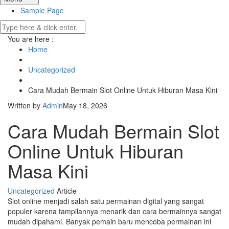
Sample Page
You are here :
Home
Uncategorized
Cara Mudah Bermain Slot Online Untuk Hiburan Masa Kini
Written by
Admin
May 18, 2026
Cara Mudah Bermain Slot
Online Untuk Hiburan
Masa Kini
Uncategorized
Article
Slot online menjadi salah satu permainan digital yang sangat
populer karena tampilannya menarik dan cara bermainnya sangat
mudah dipahami. Banyak pemain baru mencoba permainan ini