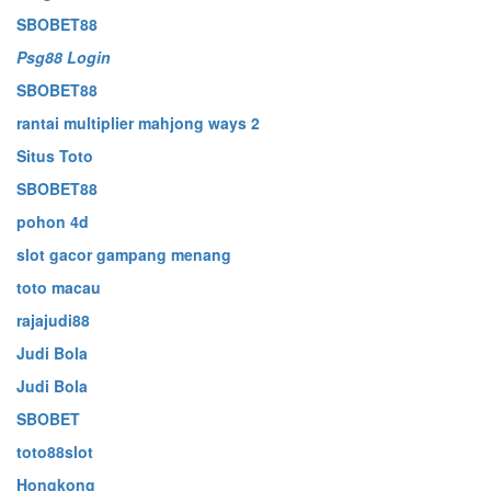
SBOBET88
Psg88 Login
SBOBET88
rantai multiplier mahjong ways 2
Situs Toto
SBOBET88
pohon 4d
slot gacor gampang menang
toto macau
rajajudi88
Judi Bola
Judi Bola
SBOBET
toto88slot
Hongkong