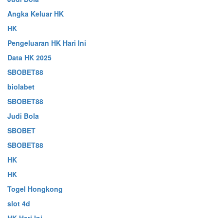
Angka Keluar HK
HK
Pengeluaran HK Hari Ini
Data HK 2025
SBOBET88
biolabet
SBOBET88
Judi Bola
SBOBET
SBOBET88
HK
HK
Togel Hongkong
slot 4d