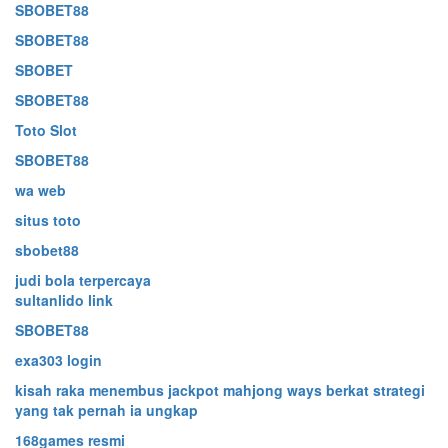
SBOBET88
SBOBET88
SBOBET
SBOBET88
Toto Slot
SBOBET88
wa web
situs toto
sbobet88
judi bola terpercaya
sultanlido link
SBOBET88
exa303 login
kisah raka menembus jackpot mahjong ways berkat strategi
yang tak pernah ia ungkap
168games resmi