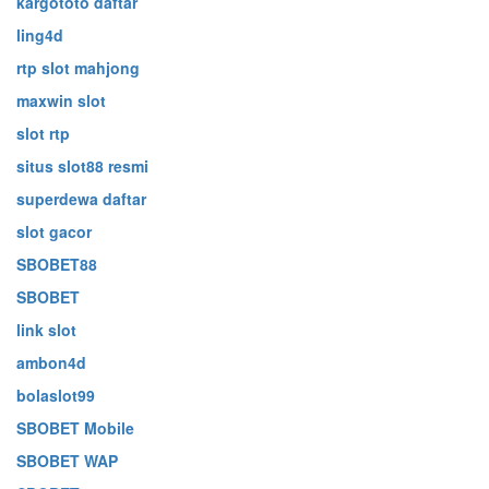
kargototo daftar
ling4d
rtp slot mahjong
maxwin slot
slot rtp
situs slot88 resmi
superdewa daftar
slot gacor
SBOBET88
SBOBET
link slot
ambon4d
bolaslot99
SBOBET Mobile
SBOBET WAP