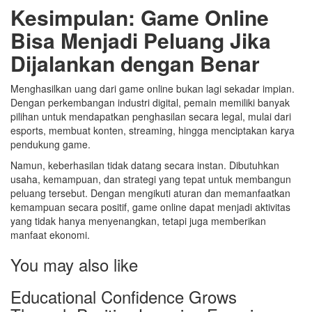
Kesimpulan: Game Online
Bisa Menjadi Peluang Jika
Dijalankan dengan Benar
Menghasilkan uang dari game online bukan lagi sekadar impian.
Dengan perkembangan industri digital, pemain memiliki banyak
pilihan untuk mendapatkan penghasilan secara legal, mulai dari
esports, membuat konten, streaming, hingga menciptakan karya
pendukung game.
Namun, keberhasilan tidak datang secara instan. Dibutuhkan
usaha, kemampuan, dan strategi yang tepat untuk membangun
peluang tersebut. Dengan mengikuti aturan dan memanfaatkan
kemampuan secara positif, game online dapat menjadi aktivitas
yang tidak hanya menyenangkan, tetapi juga memberikan
manfaat ekonomi.
You may also like
Educational Confidence Grows