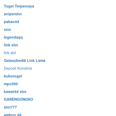
Togel Terpercaya
sniperslot
pakan4d
toto
legendaqq
link slot
link slot
Galaxybet88 Link Lama
Deposit Koinslots
kubutogel
mpo500
kawat4d slot
GARENGONGKO
slot777
ambon 4d