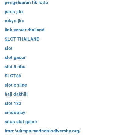
pengeluaran hk lotto
paris jitu
tokyo jitu
link server thailand
SLOT THAILAND
slot
slot gacor
slot 5 ribu
SLOT88
slot online
haji dakhili
slot 123
sindoplay
situs slot gacor
http://ukmpa.marinebiodiversity.org/