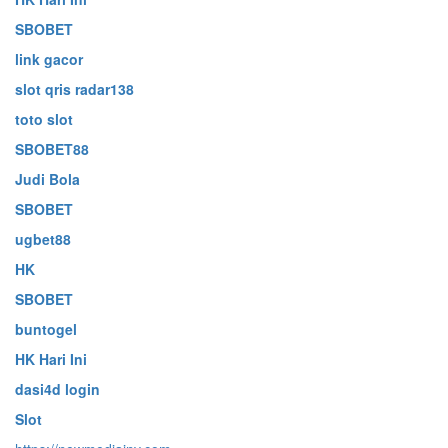
SBOBET
link gacor
slot qris radar138
toto slot
SBOBET88
Judi Bola
SBOBET
ugbet88
HK
SBOBET
buntogel
HK Hari Ini
dasi4d login
Slot