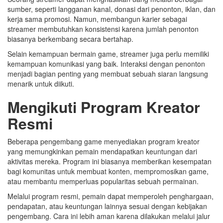
sumber, seperti langganan kanal, donasi dari penonton, iklan, dan
kerja sama promosi. Namun, membangun karier sebagai
streamer membutuhkan konsistensi karena jumlah penonton
biasanya berkembang secara bertahap.
Selain kemampuan bermain game, streamer juga perlu memiliki
kemampuan komunikasi yang baik. Interaksi dengan penonton
menjadi bagian penting yang membuat sebuah siaran langsung
menarik untuk diikuti.
Mengikuti Program Kreator
Resmi
Beberapa pengembang game menyediakan program kreator
yang memungkinkan pemain mendapatkan keuntungan dari
aktivitas mereka. Program ini biasanya memberikan kesempatan
bagi komunitas untuk membuat konten, mempromosikan game,
atau membantu memperluas popularitas sebuah permainan.
Melalui program resmi, pemain dapat memperoleh penghargaan,
pendapatan, atau keuntungan lainnya sesuai dengan kebijakan
pengembang. Cara ini lebih aman karena dilakukan melalui jalur