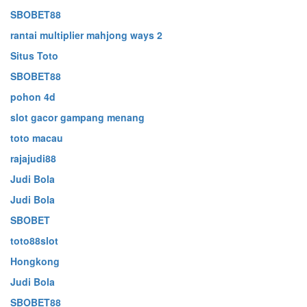
SBOBET88
rantai multiplier mahjong ways 2
Situs Toto
SBOBET88
pohon 4d
slot gacor gampang menang
toto macau
rajajudi88
Judi Bola
Judi Bola
SBOBET
toto88slot
Hongkong
Judi Bola
SBOBET88