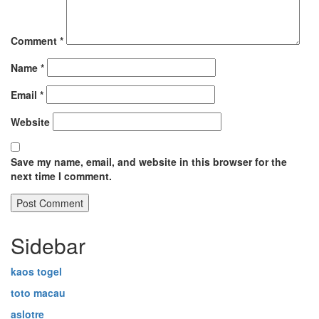
Comment
*
Name
*
Email
*
Website
Save my name, email, and website in this browser for the
next time I comment.
Sidebar
kaos togel
toto macau
aslotre