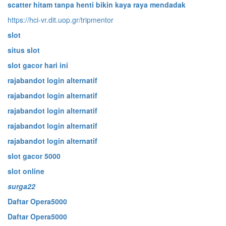
scatter hitam tanpa henti bikin kaya raya mendadak
https://hci-vr.dit.uop.gr/tripmentor
slot
situs slot
slot gacor hari ini
rajabandot login alternatif
rajabandot login alternatif
rajabandot login alternatif
rajabandot login alternatif
rajabandot login alternatif
slot gacor 5000
slot online
surga22
Daftar Opera5000
Daftar Opera5000