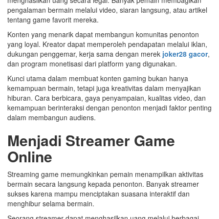
menghasilkan uang secara legal. Banyak pemain membagikan
pengalaman bermain melalui video, siaran langsung, atau artikel
tentang game favorit mereka.
Konten yang menarik dapat membangun komunitas penonton
yang loyal. Kreator dapat memperoleh pendapatan melalui iklan,
dukungan penggemar, kerja sama dengan merek
joker28 gacor
,
dan program monetisasi dari platform yang digunakan.
Kunci utama dalam membuat konten gaming bukan hanya
kemampuan bermain, tetapi juga kreativitas dalam menyajikan
hiburan. Cara berbicara, gaya penyampaian, kualitas video, dan
kemampuan berinteraksi dengan penonton menjadi faktor penting
dalam membangun audiens.
Menjadi Streamer Game
Online
Streaming game memungkinkan pemain menampilkan aktivitas
bermain secara langsung kepada penonton. Banyak streamer
sukses karena mampu menciptakan suasana interaktif dan
menghibur selama bermain.
Seorang streamer dapat menghasilkan uang melalui berbagai