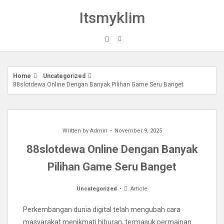
Skip
Itsmyklim
to
content
Home
Uncategorized
88slotdewa Online Dengan Banyak Pilihan Game Seru Banget
Written by
Admin
November 9, 2025
88slotdewa Online Dengan Banyak
Pilihan Game Seru Banget
Uncategorized
Article
Perkembangan dunia digital telah mengubah cara
masyarakat menikmati hiburan, termasuk permainan