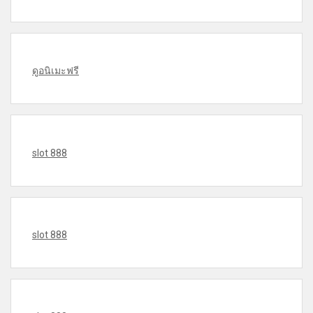
ดูอนิเมะฟรี
slot 888
slot 888