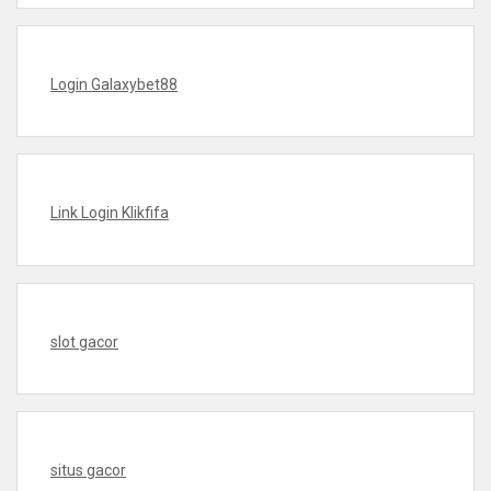
Login Galaxybet88
Link Login Klikfifa
slot gacor
situs gacor