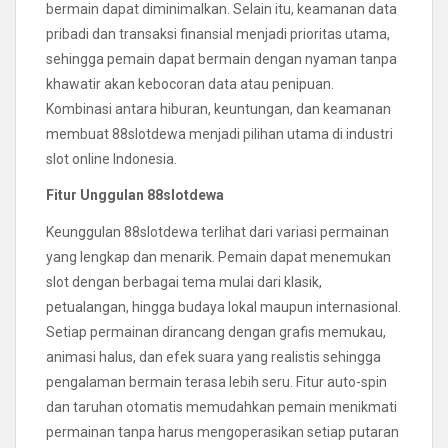
bermain dapat diminimalkan. Selain itu, keamanan data
pribadi dan transaksi finansial menjadi prioritas utama,
sehingga pemain dapat bermain dengan nyaman tanpa
khawatir akan kebocoran data atau penipuan.
Kombinasi antara hiburan, keuntungan, dan keamanan
membuat 88slotdewa menjadi pilihan utama di industri
slot online Indonesia.
Fitur Unggulan 88slotdewa
Keunggulan 88slotdewa terlihat dari variasi permainan
yang lengkap dan menarik. Pemain dapat menemukan
slot dengan berbagai tema mulai dari klasik,
petualangan, hingga budaya lokal maupun internasional.
Setiap permainan dirancang dengan grafis memukau,
animasi halus, dan efek suara yang realistis sehingga
pengalaman bermain terasa lebih seru. Fitur auto-spin
dan taruhan otomatis memudahkan pemain menikmati
permainan tanpa harus mengoperasikan setiap putaran