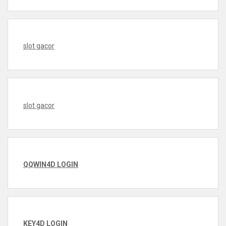
slot gacor
slot gacor
QQWIN4D LOGIN
KEY4D LOGIN