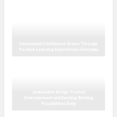
Educational Confidence Grows Through
Positive Learning Experiences Everyday
Jutawanbet Brings Trusted
Entertainment and Exciting Winning
Possibilities Daily