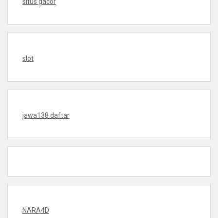
situs gacor
slot
jawa138 daftar
NARA4D