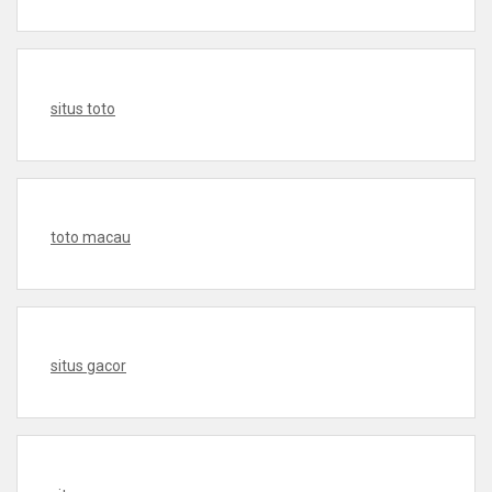
situs toto
toto macau
situs gacor