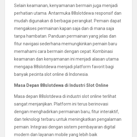
Selain keamanan, kenyamanan bermain juga menjadi
perhatian utama. Antarmuka 88slotdewa responsif dan
mudah digunakan di berbagai perangkat. Pemain dapat
mengakses permainan kapan saja dan di mana saja
tanpa hambatan. Panduan permainan yang jelas dan
fitur navigasi sederhana memungkinkan pemain baru
memahami cara bermain dengan cepat. Kombinasi
keamanan dan kenyamanan ini menjadi alasan utama
mengapa 88slotdewa menjadi platform favorit bagi
banyak pecinta slot online di Indonesia.
Masa Depan 88slotdewa di Industri Slot Online
Masa depan 88slotdewa di industri slot online terlihat
sangat menjanjikan. Platform ini terus berinovasi
dengan menghadirkan permainan baru, fitur interaktif,
dan teknologi terbaru untuk meningkatkan pengalaman
pemain. Integrasi dengan sistem pembayaran digital
modern dan layanan mobile yang lebih baik