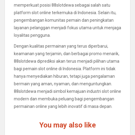
memperkuat posisi 88slotdewa sebagai salah satu
platform slot online terkemuka di Indonesia. Selain itu,
pengembangan komunitas pemain dan peningkatan
layanan pelanggan menjadi fokus utama untuk menjaga
loyalitas pengguna.
Dengan kualitas permainan yang terus diperbarui,
keamanan yang terjamin, dan berbagai promo menarik,
88slotdewa diprediksi akan terus menjadi pilihan utama
bagi pemain slot online di Indonesia. Platform ini tidak
hanya menyediakan hiburan, tetapi juga pengalaman
bermain yang aman, nyaman, dan menguntungkan.
88slotdewa menjadi simbol kemajuan industri slot online
modern dan membuka peluang bagi pengembangan
permainan online yang lebih inovatif di masa depan.
You may also like