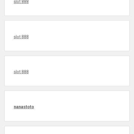
slot 888
slot 888
slot 888
nanastoto