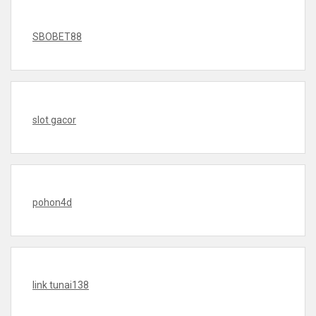
SBOBET88
slot gacor
pohon4d
link tunai138