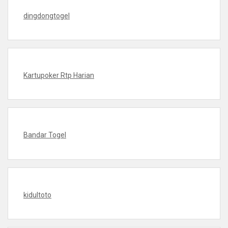
dingdongtogel
Kartupoker Rtp Harian
Bandar Togel
kidultoto