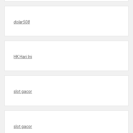
dolar508
HK Hari Ini
slot gacor
slot gacor