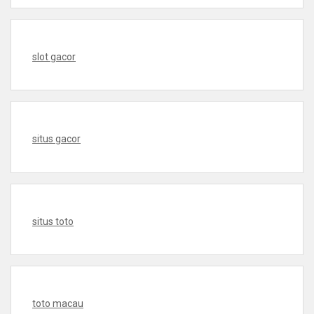
slot gacor
situs gacor
situs toto
toto macau