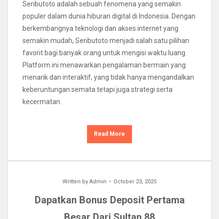
Seributoto adalah sebuah fenomena yang semakin
populer dalam dunia hiburan digital di Indonesia. Dengan
berkembangnya teknologi dan akses internet yang
semakin mudah, Seributoto menjadi salah satu pilihan
favorit bagi banyak orang untuk mengisi waktu luang.
Platform ini menawarkan pengalaman bermain yang
menarik dan interaktif, yang tidak hanya mengandalkan
keberuntungan semata tetapi juga strategi serta
kecermatan.
Read More
Written by
Admin
October 23, 2025
Dapatkan Bonus Deposit Pertama
Besar Dari Sultan 88