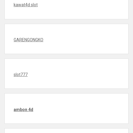
kawat4d slot
GARENGONGKO
slot777
ambon 4d