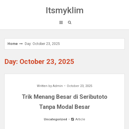
Skip
Itsmyklim
to
content
Home
Day: October 23, 2025
Day: October 23, 2025
Written by
Admin
October 23, 2025
Trik Menang Besar di Seributoto
Tanpa Modal Besar
Uncategorized
Article