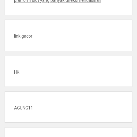
platform slot yang banyak direkomendasikan
link gacor
HK
AGUNG11