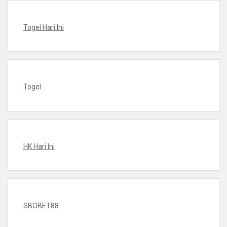
Togel Hari Ini
Togel
HK Hari Ini
SBOBET88