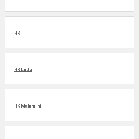
HK
HK Lotto
HK Malam Ini