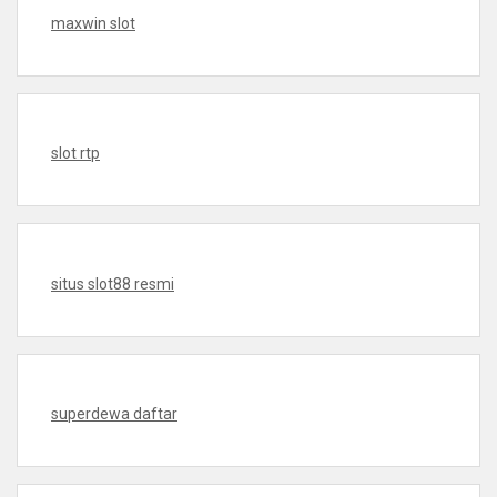
maxwin slot
slot rtp
situs slot88 resmi
superdewa daftar