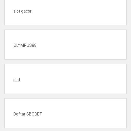
slot gacor
OLYMPUS88
slot
Daftar SBOBET