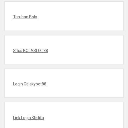
Taruhan Bola
Situs BOLASLOT88
Login Galaxybet88
Link Login Klikfifa